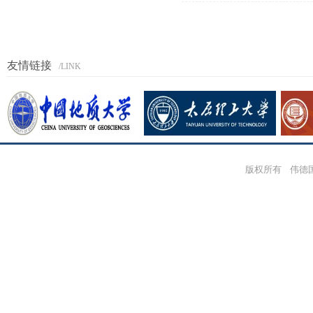
友情链接
/LINK
版权所有 伟德国际