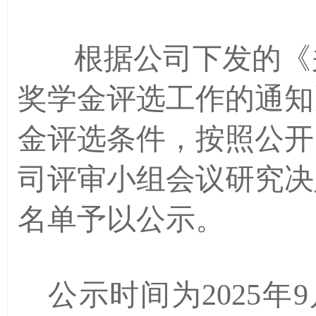
根据公司下发的《关于开
奖学金评选工作的通知
金评选条件，按照公开
司评审小组会议研究决
名单予以公示。
公示时间为2025年