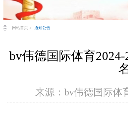
网站首页
>
通知公告
bv伟德国际体育2024
来源：bv伟德国际体育 