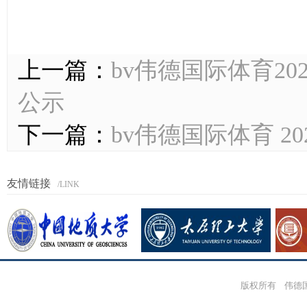
上一篇：
bv伟德国际体育20
公示
下一篇：
bv伟德国际体育 2
友情链接
/LINK
版权所有 伟德国际