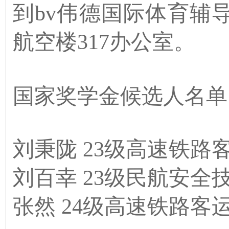
到bv伟德国际体育辅
航空楼317办公室。
国家奖学金候选人名单
刘秉陇 23级高速铁路
刘百幸 23级民航安全
张然 24级高速铁路客