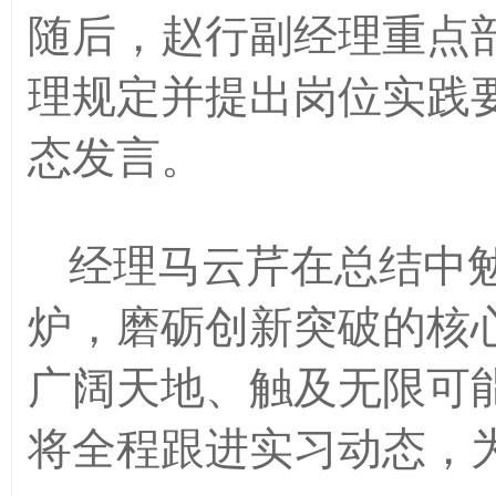
随后，赵行副经理重点部
理规定并提出岗位实践
态发言。
经理马云芹在总结中
炉，磨砺创新突破的核
广阔天地、触及无限可
将全程跟进实习动态，