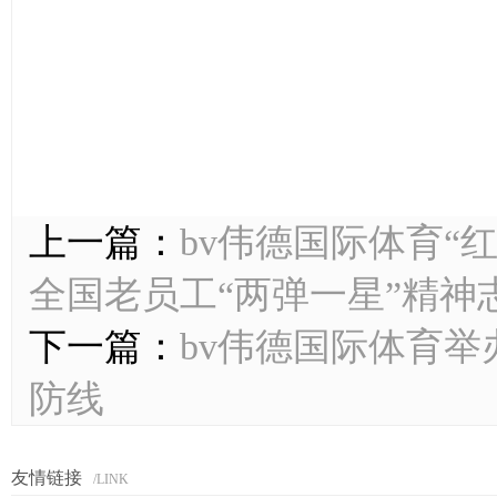
上一篇：
bv伟德国际体育“
全国老员工“两弹一星”精神
下一篇：
bv伟德国际体育举
防线
友情链接
/LINK