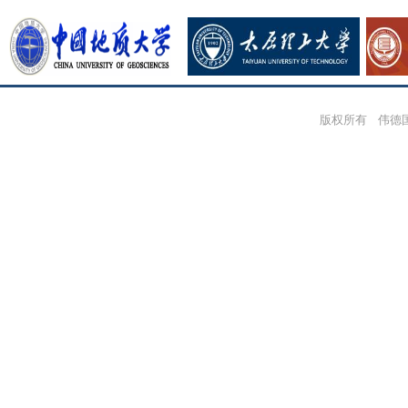
版权所有 伟德国际